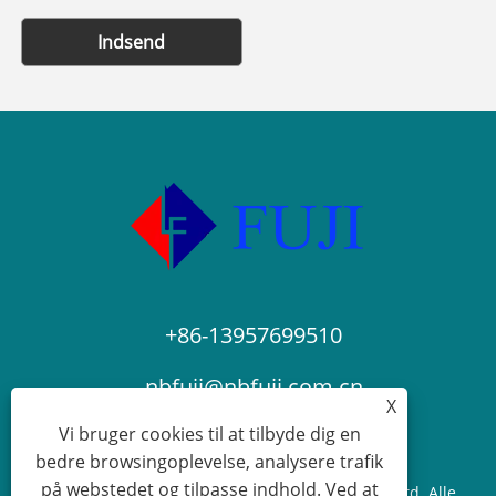
Indsend
+86-13957699510
nbfuji@nbfuji.com.cn
X
Vi bruger cookies til at tilbyde dig en
bedre browsingoplevelse, analysere trafik
på webstedet og tilpasse indhold. Ved at
Copyright © 2024 Ningbo Blue Fuji Elevator Co., Ltd. Alle