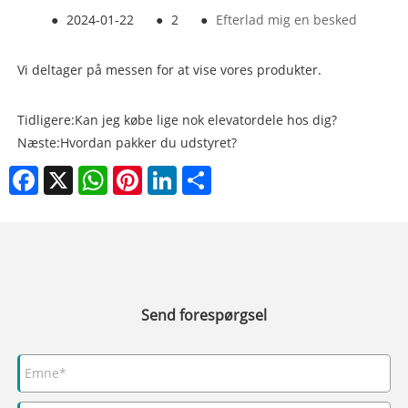
●
2024-01-22
●
2
●
Efterlad mig en besked
Vi deltager på messen for at vise vores produkter.
Tidligere:
Kan jeg købe lige nok elevatordele hos dig?
Næste:
Hvordan pakker du udstyret?
Facebook
X
WhatsApp
Pinterest
LinkedIn
Share
Send forespørgsel